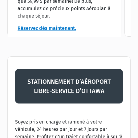
que 59,99 $ par semaine! De plus,
s
accumulez de précieux points Aéroplan à
C
chaque séjour.
l
Réservez dès maintenant.
STATIONNEMENT D’AÉROPORT
LIBRE-SERVICE D’OTTAWA
Soyez pris en charge et ramené à votre
véhicule, 24 heures par jour et 7 jours par
semaine. Profitez d’un trajet confortable jusqu’à