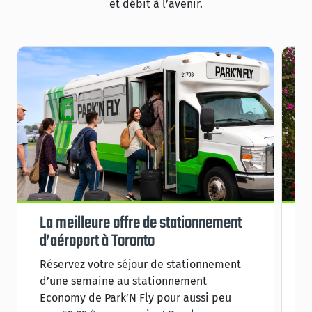
et débit à l’avenir.
La meilleure offre de stationnement
S
d’aéroport à Toronto
p
Réservez votre séjour de stationnement
R
d’une semaine au stationnement
j
Economy de Park’N Fly pour aussi peu
f