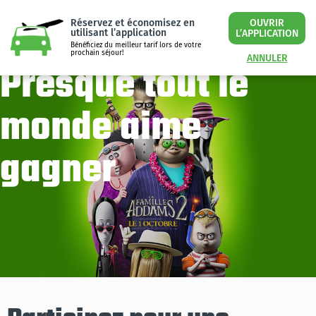
Réservez et économisez en
OUVRIR
utilisant l’application
L’APPLICATION
Bénéficiez du meilleur tarif lors de votre
prochain séjour!
ANNULER
Presque tout le
monde aime
gagner